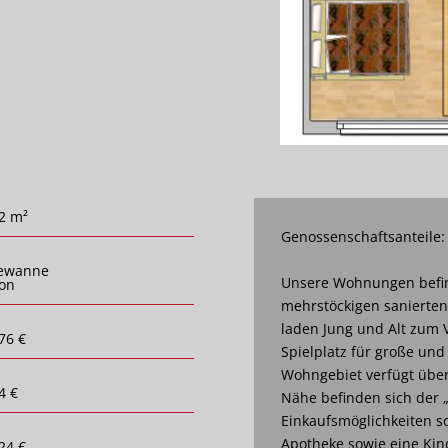
2 m²
Genossenschaftsanteile:
ewanne
Unsere Wohnungen befin
on
mehrstöckigen sanierte
laden Jung und Alt zum V
76 €
Spielplatz für große und
Wohngebiet verfügt über 
4 €
Nähe befinden sich der 
Einkaufsmöglichkeiten so
Apotheke sowie eine Kin
24 €