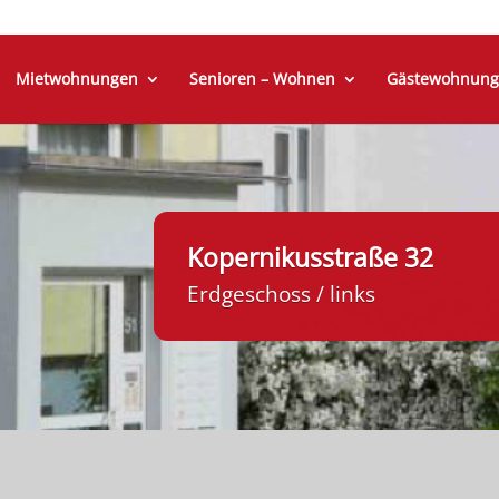
Mietwohnungen
Senioren – Wohnen
Gästewohnung
Kopernikusstraße 32
Erdgeschoss / links