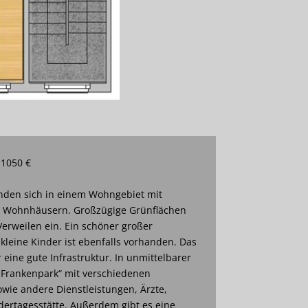
 1050 €
den sich in einem Wohngebiet mit
n Wohnhäusern. Großzügige Grünflächen
erweilen ein. Ein schöner großer
 kleine Kinder ist ebenfalls vorhanden. Das
eine gute Infrastruktur. In unmittelbarer
„Frankenpark“ mit verschiedenen
wie andere Dienstleistungen, Ärzte,
dertagesstätte. Außerdem gibt es eine