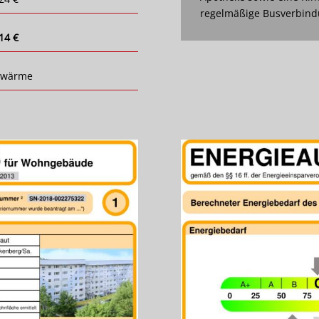
regelmäßige Busverbindu
14 €
nwärme