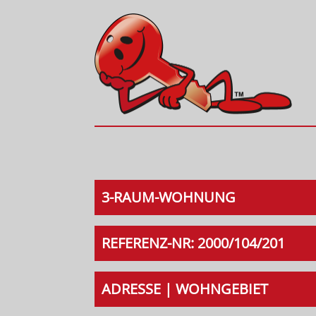
3-RAUM-WOHNUNG
REFERENZ-NR: 2000/104/201
ADRESSE | WOHNGEBIET