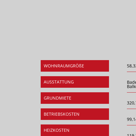
WOHNRAUMGRÖßE
58,3
AUSSTATTUNG
Bad
Balk
GRUNDMIETE
320,
BETRIEBSKOSTEN
99,1
HEIZKOSTEN
119,