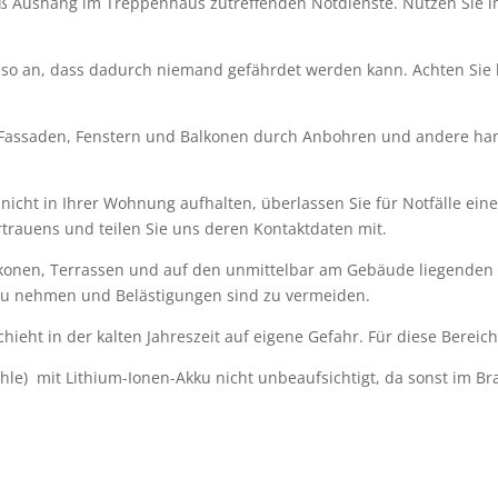
äß Aushang im Treppenhaus zutreffenden Notdienste. Nutzen Sie 
so an, dass dadurch niemand gefährdet werden kann. Achten Sie 
n Fassaden, Fenstern und Balkonen durch Anbohren und andere han
ch nicht in Ihrer Wohnung aufhalten, überlassen Sie für Notfälle 
trauens und teilen Sie uns deren Kontaktdaten mit.
lkonen, Terrassen und auf den unmittelbar am Gebäude liegenden Fl
 zu nehmen und Belästigungen sind zu vermeiden.
ieht in der kalten Jahreszeit auf eigene Gefahr. Für diese Bereich
tühle) mit Lithium-Ionen-Akku nicht unbeaufsichtigt, da sonst im B