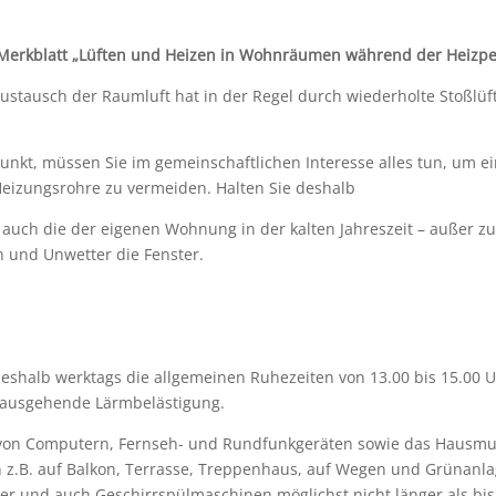
as Merkblatt „Lüften und Heizen in Wohnräumen während der Heizpe
ustausch der Raumluft hat in der Regel durch wiederholte Stoßlü
nkt, müssen Sie im gemeinschaftlichen Interesse alles tun, um ein
Heizungsrohre zu vermeiden. Halten Sie deshalb
 auch die der eigenen Wohnung in der kalten Jahreszeit – außer z
n und Unwetter die Fenster.
eshalb werktags die allgemeinen Ruhezeiten von 13.00 bis 15.00 U
nausgehende Lärmbelästigung.
 von Computern, Fernseh- und Rundfunkgeräten sowie das Hausmus
z.B. auf Balkon, Terrasse, Treppenhaus, auf Wegen und Grünanlag
 und auch Geschirrspülmaschinen möglichst nicht länger als bis 