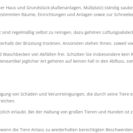
ner Haus und Grundstück (Außenanlagen, Müllplatz) ständig sauber.
timmten Räume, Einrichtungen und Anlagen sowie zur Schneebese
 sind regelmäßig selbst zu reinigen, dazu gehören Lüftungsabdec
erhalb der Brüstung trocknen. Ansonsten stehen Ihnen, soweit vo
nd Waschbecken von Abfällen frei. Schütten Sie insbesondere kein K
ieneartikel jeglicher Art gehören auf keinen Fall in den Abfluss, 
itigung von Schäden und Verunreinigungen, die durch seine Tiere en
reichen.
tzlich erlaubt. Bei der Haltung von großen Tieren und Hunden ist
wenn die Tiere Anlass zu wiederholten berechtigten Beschwerden