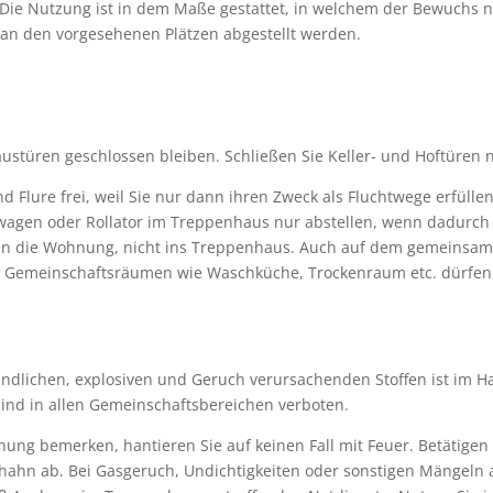
Die Nutzung ist in dem Maße gestattet, in welchem der Bewuchs nic
 an den vorgesehenen Plätzen abgestellt werden.
türen geschlossen bleiben. Schließen Sie Keller- und Hoftüren 
 Flure frei, weil Sie nur dann ihren Zweck als Fluchtwege erfülle
rwagen oder Rollator im Treppenhaus nur abstellen, wenn dadurch
in die Wohnung, nicht ins Treppenhaus. Auch auf dem gemeinsa
in Gemeinschaftsräumen wie Waschküche, Trockenraum etc. dürfen 
ündlichen, explosiven und Geruch verursachenden Stoffen ist im H
nd in allen Gemeinschaftsbereichen verboten.
g bemerken, hantieren Sie auf keinen Fall mit Feuer. Betätigen Si
hahn ab. Bei Gasgeruch, Undichtigkeiten oder sonstigen Mängeln