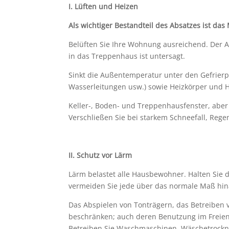
I.
Lüften und Heizen
Als wichtiger Bestandteil des Absatzes ist d
Belüften Sie Ihre Wohnung ausreichend. Der A
in das Treppenhaus ist untersagt.
Sinkt die Außentemperatur unter den Gefrierpu
Wasserleitungen usw.) sowie Heizkörper und 
Keller-, Boden- und Treppenhausfenster, aber
Verschließen Sie bei starkem Schneefall, Rege
II.
Schutz vor Lärm
Lärm belastet alle Hausbewohner. Halten Sie d
vermeiden Sie jede über das normale Maß hi
Das Abspielen von Tonträgern, das Betreiben
beschränken; auch deren Benutzung im Freien 
Betreiben Sie Waschmaschinen, Wäschetrockner