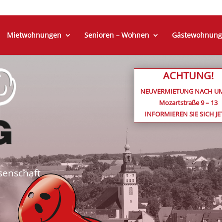
Mietwohnungen
Senioren – Wohnen
Gästewohnung
ACHTUNG!
NEUVERMIETUNG NACH U
Mozartstraße 9 – 13
INFORMIEREN SIE SICH JE
enschaft
G