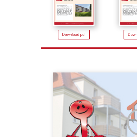
Download pdf
Down