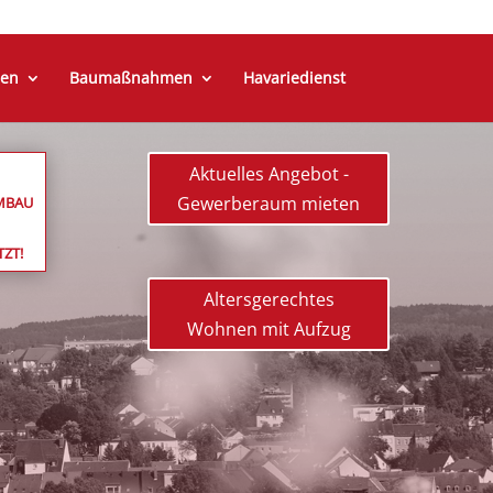
en
Baumaßnahmen
Havariedienst
Aktuelles Angebot -
Gewerberaum mieten
MBAU
TZT!
Altersgerechtes
Wohnen mit Aufzug