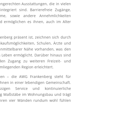
ngerechten Ausstattungen, die in vielen
egriert sind. Barrierefreie Zugänge,
e, sowie andere Annehmlichkeiten
nd ermöglichen es ihnen, auch im Alter
nberg präsent ist, zeichnen sich durch
nkaufsmöglichkeiten, Schulen, Ärzte und
 unmittelbarer Nähe vorhanden, was den
 Leben ermöglicht. Darüber hinaus sind
den Zugang zu weiteren Freizeit- und
mliegenden Region erleichtert.
oren – die AWG Frankenberg steht für
Wohnen in einer lebendigen Gemeinschaft.
igen Service und kontinuierliche
rg Maßstäbe im Wohnungsbau und trägt
n ihren vier Wänden rundum wohl fühlen