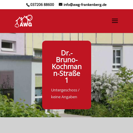
037206 88600
info@awg-frankenberg.de
Dr.-
Bruno-
Kochman
n-Straße
1
Untergeschoss /
keine Angaben