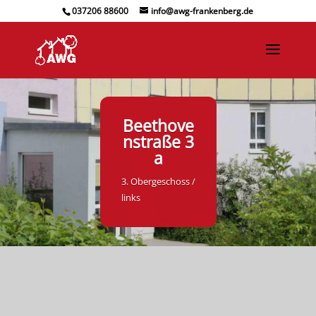
037206 88600
info@awg-frankenberg.de
Beethove
nstraße 3
a
3. Obergeschoss /
links