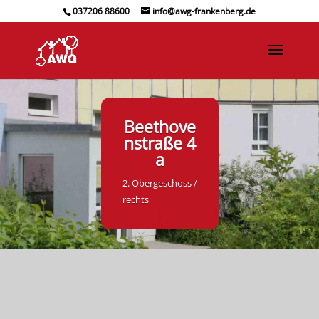
037206 88600
info@awg-frankenberg.de
Beethove
nstraße 4
a
2. Obergeschoss /
rechts