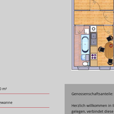
0 m²
Genossenschaftsanteile:
ewanne
Herzlich willkommen in
gelegen, verbindet diese