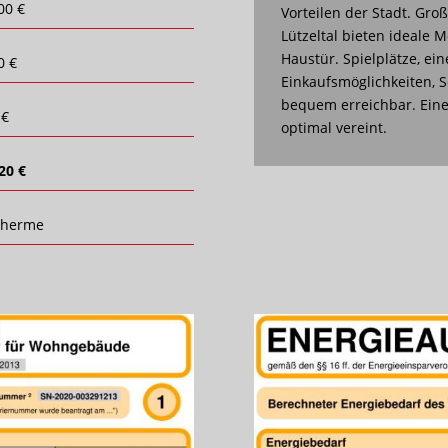
00 €
Vorteilen der Stadt. Gr
Lützeltal bieten ideale M
Haustür. Spielplätze, ein
0 €
Einkaufsmöglichkeiten, 
bequem erreichbar. Eine
 €
optimal vereint.
20 €
therme