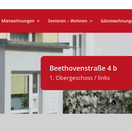
Mietwohnungen
Senioren – Wohnen
Gästewohnung
Beethovenstraße 4 b
1. Obergeschoss / links