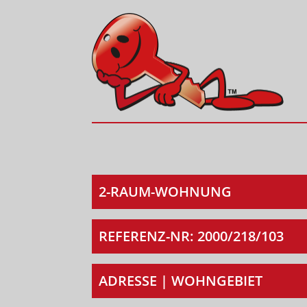
2-RAUM-WOHNUNG
REFERENZ-NR: 2000/218/103
ADRESSE | WOHNGEBIET