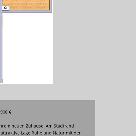
 900 €
 Ihrem neuen Zuhause! Am Stadtrand
 attraktive Lage Ruhe und Natur mit den