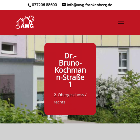
037206 88600
info@awg-frankenberg.de
Dr.-
Bruno-
Kochman
n-Straße
1
2. Obergeschoss /
rechts