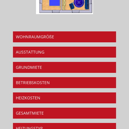
WOHNRAUMGRÖßE
AUSSTATTUNG
GRUNDMIETE
BETRIEBSKOSTEN
HEIZKOSTEN
GESAMTMIETE
HEIZUNGSTYP