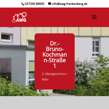
037206 88600
info@awg-frankenberg.de
Dr.-
Bruno-
Kochman
n-Straße
1
3. Obergeschoss /
links