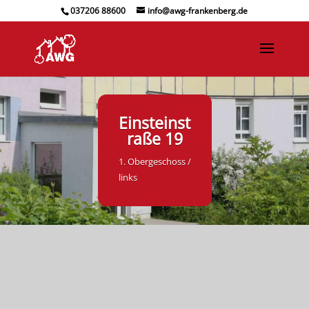
037206 88600
info@awg-frankenberg.de
Einsteinst
raße 19
1. Obergeschoss /
links