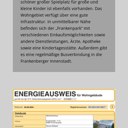
schöner großer Spielplatz für große und
kleine Kinder ist ebenfalls vorhanden. Das
Wohngebiet verfügt über eine gute
Infrastruktur. In unmittelbarer Nähe
befinden sich der „Frankenpark“ mit
verschiedenen Einkaufsmöglichkeiten sowie
andere Dienstleistungen, Ärzte, Apotheke
sowie eine Kindertagesstätte. Außerdem gibt
es eine regelmäßige Busverbindung in die
Frankenberger Innenstadt.