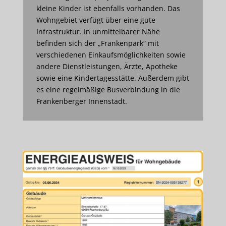
kleine Kinder ist ebenfalls vorhanden. Das
Wohngebiet verfügt über eine gute
Infrastruktur. In unmittelbarer Nähe
befinden sich der „Frankenpark“ mit
verschiedenen Einkaufsmöglichkeiten sowie
andere Dienstleistungen, Ärzte, Apotheke
sowie eine Kindertagesstätte. Außerdem gibt
es eine regelmäßige Busverbindung in die
Frankenberger Innenstadt.