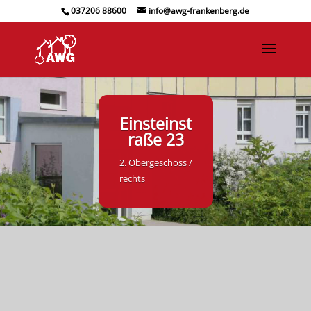
037206 88600
info@awg-frankenberg.de
Einsteinst
raße 23
2. Obergeschoss /
rechts