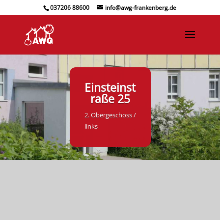
037206 88600
info@awg-frankenberg.de
Einsteinst
raße 25
2. Obergeschoss /
links