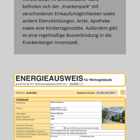
befinden sich der „Frankenpark“ mit
verschiedenen Einkaufsmöglichkeiten sowie
andere Dienstleistungen, Ärzte, Apotheke
sowie eine Kindertagesstätte. Außerdem gibt
es eine regelmäßige Busverbindung in die
Frankenberger Innenstadt.