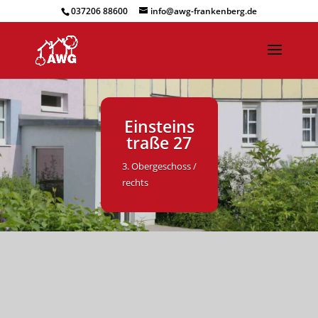
037206 88600
info@awg-frankenberg.de
Einsteins
traße 27
3. Obergeschoss /
rechts