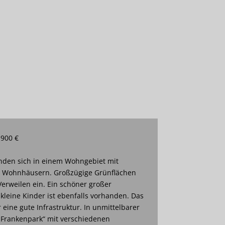
 900 €
den sich in einem Wohngebiet mit
n Wohnhäusern. Großzügige Grünflächen
erweilen ein. Ein schöner großer
 kleine Kinder ist ebenfalls vorhanden. Das
eine gute Infrastruktur. In unmittelbarer
„Frankenpark“ mit verschiedenen