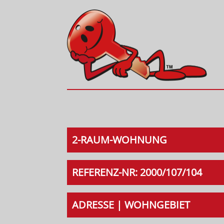
2-RAUM-WOHNUNG
REFERENZ-NR: 2000/107/104
ADRESSE | WOHNGEBIET