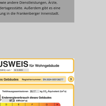
wie andere Dienstleistungen, Ärzte,
dertagesstätte. Außerdem gibt es eine
ng in die Frankenberger Innenstadt.