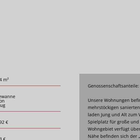
4 m²
Genossenschaftsanteile:
ewanne
Unsere Wohnungen befin
on
zug
mehrstöckigen sanierte
laden Jung und Alt zum V
Spielplatz für große und
92 €
Wohngebiet verfügt über 
Nähe befinden sich der 
3 €