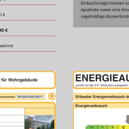
Einkaufsmöglichkeiten so
Apotheke sowie eine Kin
0 €
regelmäßige Busverbindu
45 €
nwärme