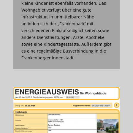
kleine Kinder ist ebenfalls vorhanden. Das
Wohngebiet verfügt über eine gute
Infrastruktur. In unmittelbarer Nähe
befinden sich der „Frankenpark“ mit
verschiedenen Einkaufsmöglichkeiten sowie
andere Dienstleistungen, Ärzte, Apotheke
sowie eine Kindertagesstätte. Außerdem gibt
es eine regelmäßige Busverbindung in die
Frankenberger Innenstadt.