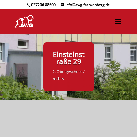
037206 88600
info@awg-frankenberg.de
Einsteinst
raße 29
2. Obergeschoss /
rechts