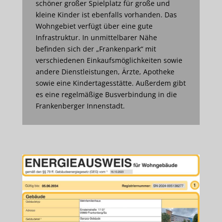
schöner großer Spielplatz für große und
kleine Kinder ist ebenfalls vorhanden. Das
Wohngebiet verfügt über eine gute
Infrastruktur. In unmittelbarer Nähe
befinden sich der „Frankenpark“ mit
verschiedenen Einkaufsmöglichkeiten sowie
andere Dienstleistungen, Ärzte, Apotheke
sowie eine Kindertagesstätte. Außerdem gibt
es eine regelmäßige Busverbindung in die
Frankenberger Innenstadt.