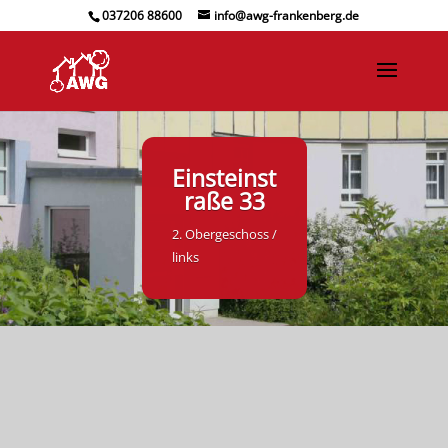
037206 88600
info@awg-frankenberg.de
Einsteinst
raße 33
2. Obergeschoss /
links