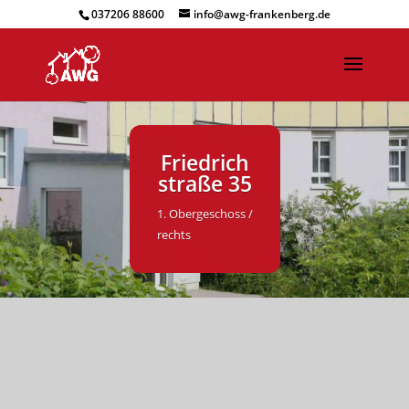
037206 88600
info@awg-frankenberg.de
Friedrich
straße 35
1. Obergeschoss /
rechts