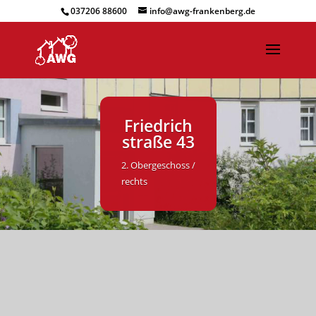
037206 88600
info@awg-frankenberg.de
Friedrich
straße 43
2. Obergeschoss /
rechts