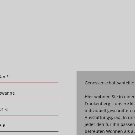
4 m²
Genossenschaftsanteile:
ewanne
Hier wohnen Sie in eine
Frankenberg – unsere k
01 €
individuell geschnitten
Ausstattungsgrad. In uns
jeder den für ihn pass
6 €
betreuten Wohnen als au