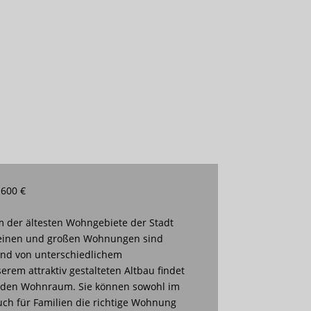
 600 €
m der ältesten Wohngebiete der Stadt
leinen und großen Wohnungen sind
 und von unterschiedlichem
erem attraktiv gestalteten Altbau findet
enden Wohnraum. Sie können sowohl im
ch für Familien die richtige Wohnung