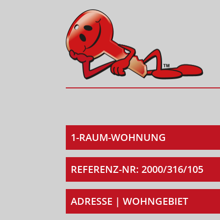
1-RAUM-WOHNUNG
REFERENZ-NR: 2000/316/105
ADRESSE | WOHNGEBIET