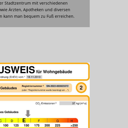
er Stadtzentrum mit verschiedenen
owie Ärzten, Apotheken und diversen
en kann man bequem zu Fuß erreichen.