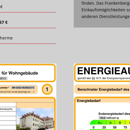
finden. Das Frankenberg
 €
Einkaufsmöglichkeiten s
anderen Dienstleistung
57 €
therme