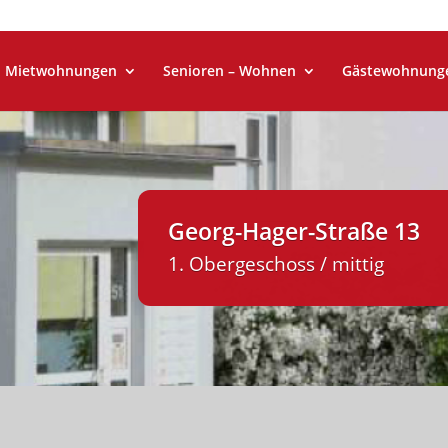
Mietwohnungen
Senioren – Wohnen
Gästewohnung
Georg-Hager-Straße 13
1. Obergeschoss / mittig