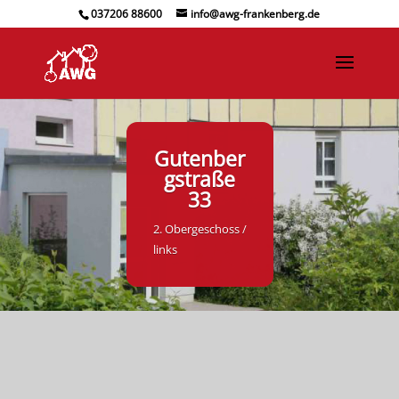
037206 88600
info@awg-frankenberg.de
Gutenber
gstraße
33
2. Obergeschoss /
links