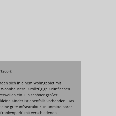
 1200 €
den sich in einem Wohngebiet mit
n Wohnhäusern. Großzügige Grünflächen
erweilen ein. Ein schöner großer
 kleine Kinder ist ebenfalls vorhanden. Das
eine gute Infrastruktur. In unmittelbarer
„Frankenpark“ mit verschiedenen