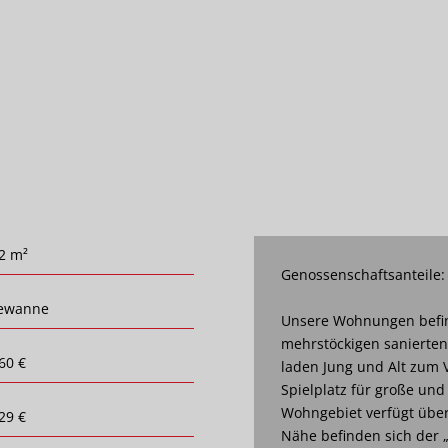
2 m²
Genossenschaftsanteile:
ewanne
Unsere Wohnungen befin
mehrstöckigen sanierte
60 €
laden Jung und Alt zum V
Spielplatz für große und
Wohngebiet verfügt über 
29 €
Nähe befinden sich der 