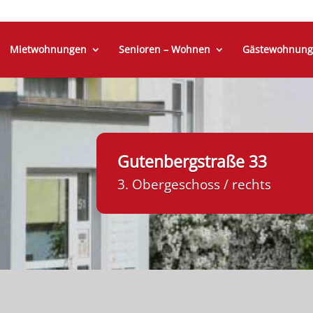
Mietwohnungen
Senioren – Wohnen
Gästewohnung
Gutenbergstraße 33
3. Obergeschoss / rechts