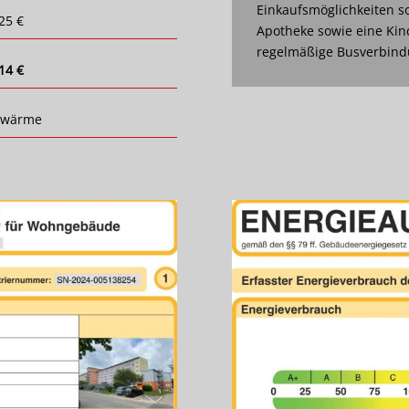
Einkaufsmöglichkeiten so
25 €
Apotheke sowie eine Kin
regelmäßige Busverbindu
14 €
nwärme