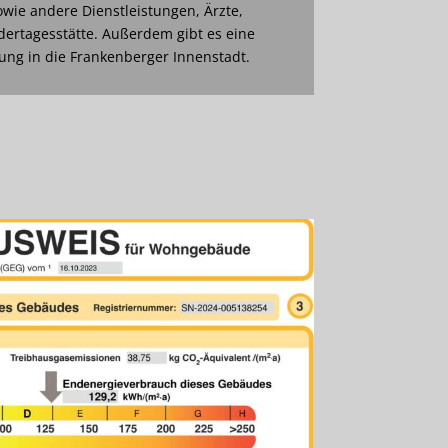
wie andere Dienstleistungen, Ärzte,
dertagesstätte. Außerdem gibt es eine
ng in die Frankenberger Innenstadt.