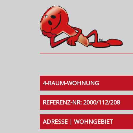
4-RAUM-WOHNUNG
REFERENZ-NR: 2000/112/208
ADRESSE | WOHNGEBIET