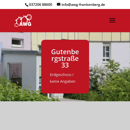
037206 88600
info@awg-frankenberg.de
Gutenbe
rgstraße
33
Erdgeschoss /
keine Angaben