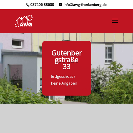
037206 88600
info@awg-frankenberg.de
Gutenber
gstraße
33
Erdgeschoss /
keine Angaben