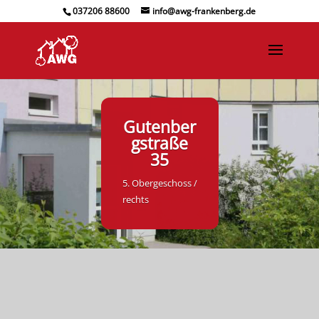
037206 88600
info@awg-frankenberg.de
Gutenber
gstraße
35
5. Obergeschoss /
rechts