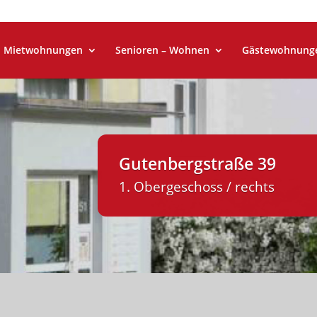
Mietwohnungen
Senioren – Wohnen
Gästewohnung
Gutenbergstraße 39
1. Obergeschoss / rechts