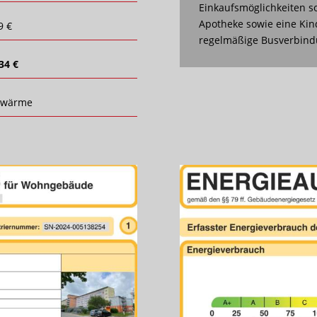
Einkaufsmöglichkeiten so
Apotheke sowie eine Kin
9 €
regelmäßige Busverbindu
34 €
nwärme