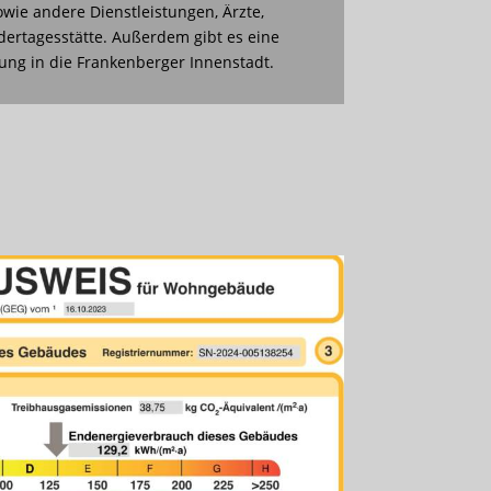
wie andere Dienstleistungen, Ärzte,
dertagesstätte. Außerdem gibt es eine
ng in die Frankenberger Innenstadt.