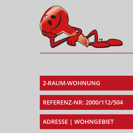
2-RAUM-WOHNUNG
REFERENZ-NR: 2000/112/504
ADRESSE | WOHNGEBIET