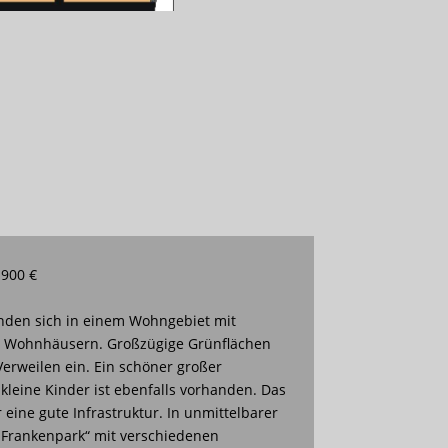
 900 €
den sich in einem Wohngebiet mit
n Wohnhäusern. Großzügige Grünflächen
erweilen ein. Ein schöner großer
 kleine Kinder ist ebenfalls vorhanden. Das
eine gute Infrastruktur. In unmittelbarer
„Frankenpark“ mit verschiedenen