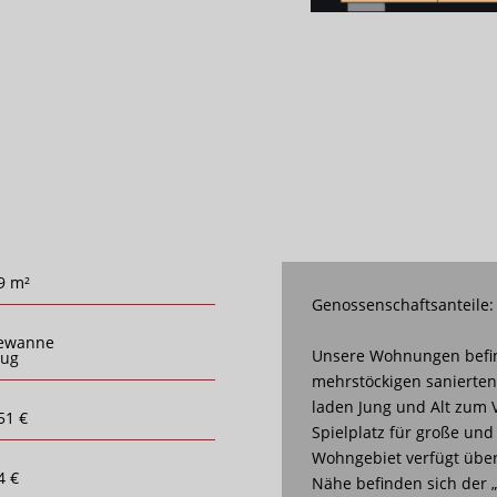
9 m²
Genossenschaftsanteile:
ewanne
Unsere Wohnungen befin
zug
mehrstöckigen sanierte
laden Jung und Alt zum V
51 €
Spielplatz für große und
Wohngebiet verfügt über 
4 €
Nähe befinden sich der 