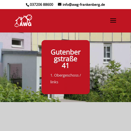
037206 88600
info@awg-frankenberg.de
Gutenber
gstraße
41
1. Obergeschoss /
links