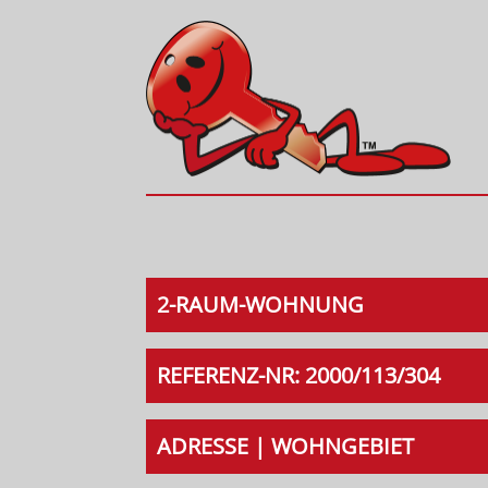
2-RAUM-WOHNUNG
REFERENZ-NR: 2000/113/304
ADRESSE | WOHNGEBIET