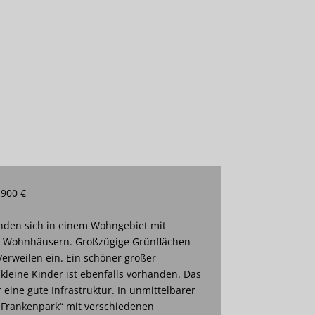
 900 €
den sich in einem Wohngebiet mit
n Wohnhäusern. Großzügige Grünflächen
erweilen ein. Ein schöner großer
 kleine Kinder ist ebenfalls vorhanden. Das
eine gute Infrastruktur. In unmittelbarer
„Frankenpark“ mit verschiedenen