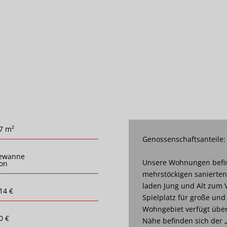
7 m²
Genossenschaftsanteile:
ewanne
Unsere Wohnungen befin
on
mehrstöckigen sanierte
laden Jung und Alt zum V
14 €
Spielplatz für große und
Wohngebiet verfügt über 
0 €
Nähe befinden sich der 