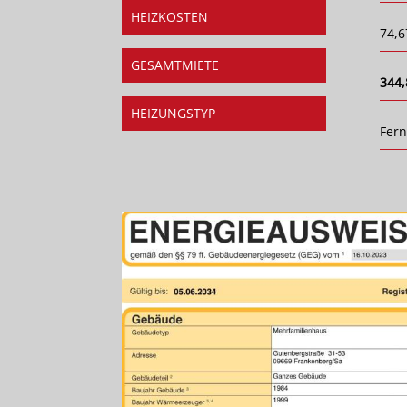
HEIZKOSTEN
74,6
GESAMTMIETE
344,
HEIZUNGSTYP
Fer