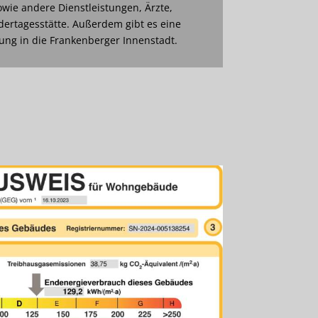
wie andere Dienstleistungen, Ärzte,
dertagesstätte. Außerdem gibt es eine
ng in die Frankenberger Innenstadt.