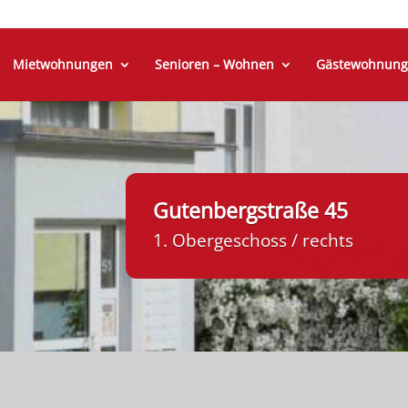
Mietwohnungen
Senioren – Wohnen
Gästewohnung
Gutenbergstraße 45
1. Obergeschoss / rechts