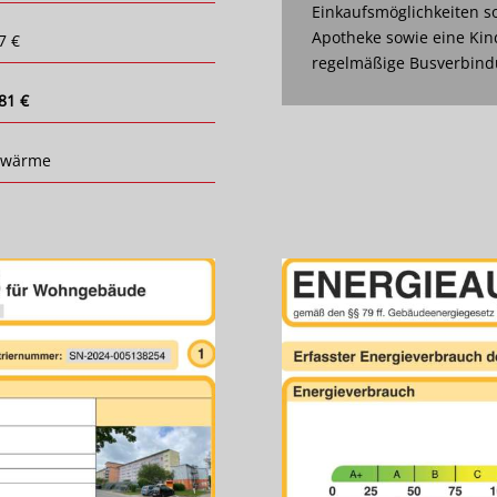
Einkaufsmöglichkeiten so
Apotheke sowie eine Kin
7 €
regelmäßige Busverbindu
81 €
nwärme