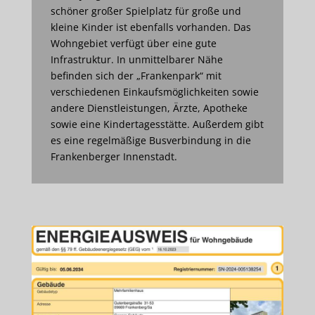
schöner großer Spielplatz für große und
kleine Kinder ist ebenfalls vorhanden. Das
Wohngebiet verfügt über eine gute
Infrastruktur. In unmittelbarer Nähe
befinden sich der „Frankenpark“ mit
verschiedenen Einkaufsmöglichkeiten sowie
andere Dienstleistungen, Ärzte, Apotheke
sowie eine Kindertagesstätte. Außerdem gibt
es eine regelmäßige Busverbindung in die
Frankenberger Innenstadt.