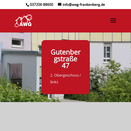
037206 88600
info@awg-frankenberg.de
Gutenber
gstraße
47
2. Obergeschoss /
links