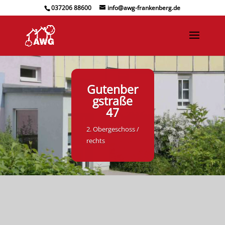
037206 88600
info@awg-frankenberg.de
Gutenber
gstraße
47
2. Obergeschoss /
rechts