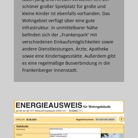
schöner großer Spielplatz für große und
kleine Kinder ist ebenfalls vorhanden. Das
Wohngebiet verfügt über eine gute
Infrastruktur. In unmittelbarer Nähe
befinden sich der „Frankenpark“ mit
verschiedenen Einkaufsmöglichkeiten sowie
andere Dienstleistungen, Ärzte, Apotheke
sowie eine Kindertagesstätte. Außerdem gibt
es eine regelmäßige Busverbindung in die
Frankenberger Innenstadt.