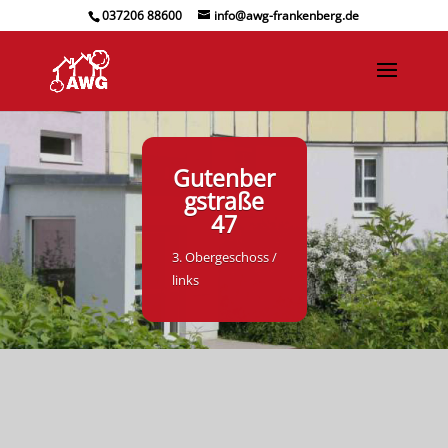
037206 88600
info@awg-frankenberg.de
Gutenber
gstraße
47
3. Obergeschoss /
links