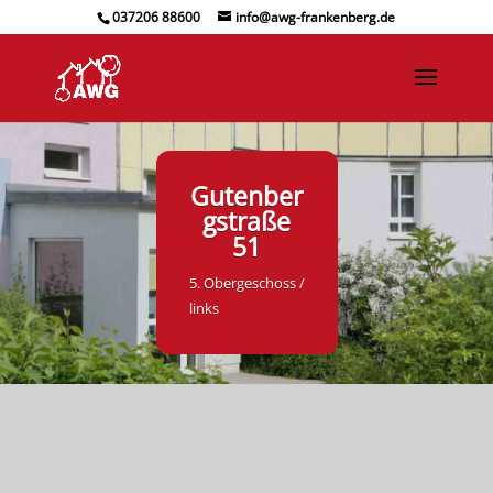
037206 88600
info@awg-frankenberg.de
Gutenber
gstraße
51
5. Obergeschoss /
links