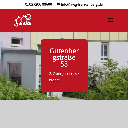
037206 88600
info@awg-frankenberg.de
Gutenber
gstraße
53
2. Obergeschoss /
rechts