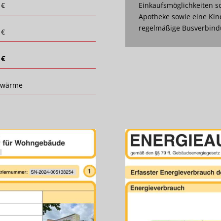
 €
Einkaufsmöglichkeiten so
Apotheke sowie eine Kin
regelmäßige Busverbindu
 €
 €
nwärme