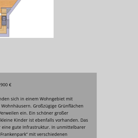
 900 €
den sich in einem Wohngebiet mit
n Wohnhäusern. Großzügige Grünflächen
erweilen ein. Ein schöner großer
 kleine Kinder ist ebenfalls vorhanden. Das
eine gute Infrastruktur. In unmittelbarer
„Frankenpark“ mit verschiedenen