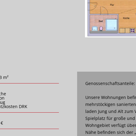
3 m²
Genossenschaftsanteile:
che
Unsere Wohnungen befin
on
zug
mehrstöckigen sanierte
tzkosten DRK
laden Jung und Alt zum V
Spielplatz für große und
 €
Wohngebiet verfügt über 
Nähe befinden sich der 