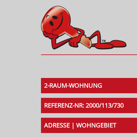
2-RAUM-WOHNUNG
REFERENZ-NR: 2000/113/730
ADRESSE | WOHNGEBIET