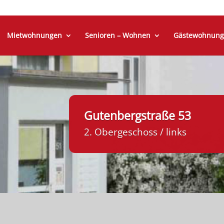
Mietwohnungen
Senioren – Wohnen
Gästewohnung
Gutenbergstraße 53
2. Obergeschoss / links