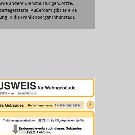
wie andere Dienstleistungen, Ärzte,
dertagesstätte. Außerdem gibt es eine
ng in die Frankenberger Innenstadt.