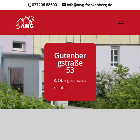
037206 88600
info@awg-frankenberg.de
Gutenber
gstraße
53
3. Obergeschoss /
rechts