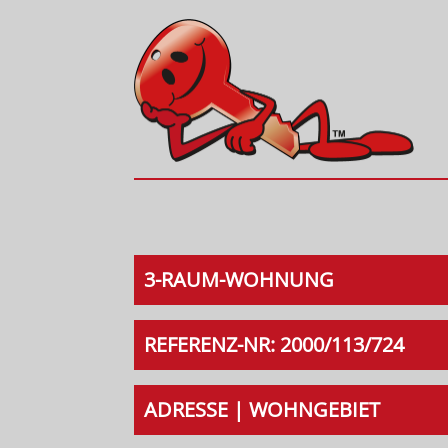
3-RAUM-WOHNUNG
REFERENZ-NR: 2000/113/724
ADRESSE | WOHNGEBIET