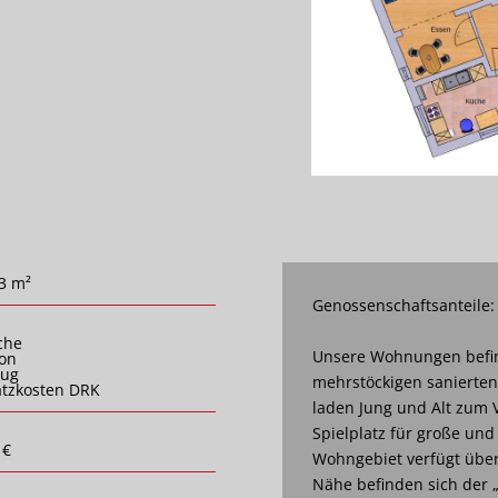
3 m²
Genossenschaftsanteile:
che
Unsere Wohnungen befin
on
zug
mehrstöckigen sanierte
tzkosten DRK
laden Jung und Alt zum V
Spielplatz für große und
 €
Wohngebiet verfügt über 
Nähe befinden sich der 