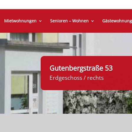
Mietwohnungen
Senioren – Wohnen
Gästewohnung
Gutenbergstraße 53
Erdgeschoss / rechts