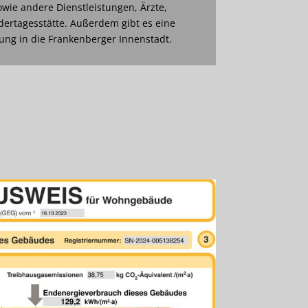
wie andere Dienstleistungen, Ärzte,
dertagesstätte. Außerdem gibt es eine
ng in die Frankenberger Innenstadt.