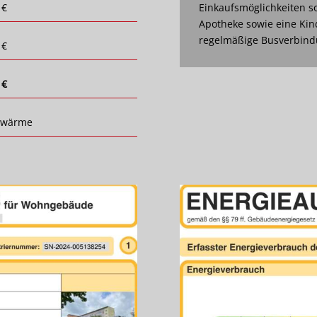
 €
Einkaufsmöglichkeiten so
Apotheke sowie eine Kin
regelmäßige Busverbindu
 €
 €
nwärme