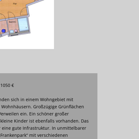
 1050 €
den sich in einem Wohngebiet mit
n Wohnhäusern. Großzügige Grünflächen
erweilen ein. Ein schöner großer
 kleine Kinder ist ebenfalls vorhanden. Das
eine gute Infrastruktur. In unmittelbarer
„Frankenpark“ mit verschiedenen