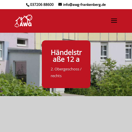
037206 88600
info@awg-frankenberg.de
Händelstr
aße 12 a
2. Obergeschoss /
rechts