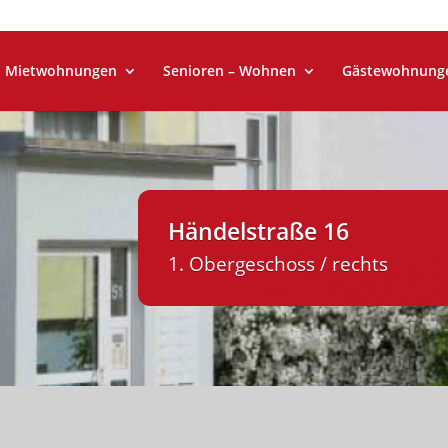
Mietwohnungen
Senioren – Wohnen
Gästewohnung
Händelstraße 16
1. Obergeschoss / rechts