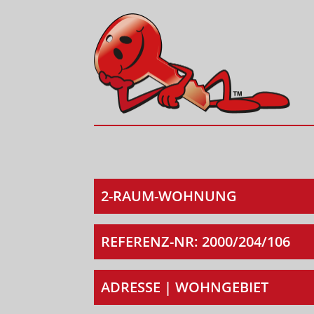
2-RAUM-WOHNUNG
REFERENZ-NR: 2000/204/106
ADRESSE | WOHNGEBIET