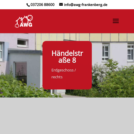
037206 88600
info@awg-frankenberg.de
Händelstr
aße 8
Erdgeschoss /
rechts