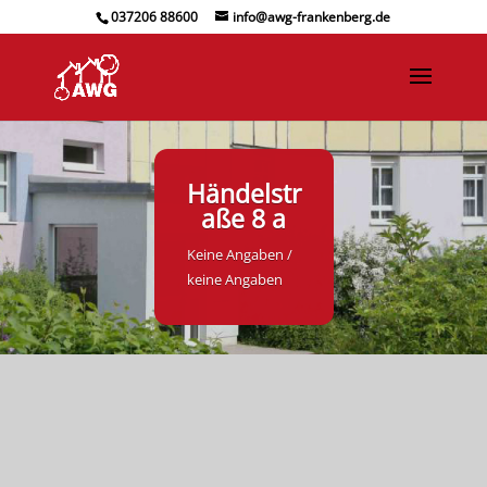
037206 88600
info@awg-frankenberg.de
Händelstr
aße 8 a
Keine Angaben /
keine Angaben