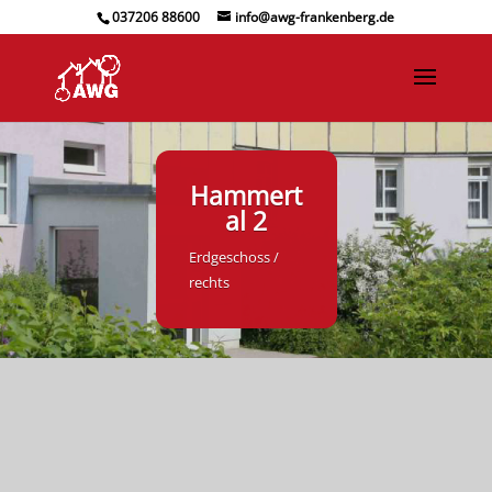
037206 88600
info@awg-frankenberg.de
Hammert
al 2
Erdgeschoss /
rechts