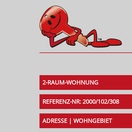
2-RAUM-WOHNUNG
REFERENZ-NR: 2000/102/308
ADRESSE | WOHNGEBIET