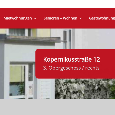
Mietwohnungen
Senioren – Wohnen
Gästewohnung
Kopernikusstraße 12
3. Obergeschoss / rechts