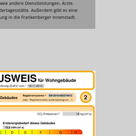
wie andere Dienstleistungen, Ärzte,
dertagesstätte. Außerdem gibt es eine
ng in die Frankenberger Innenstadt.