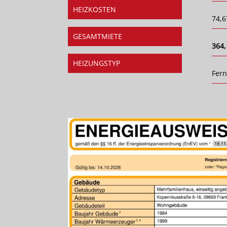
HEIZKOSTEN
74,6
GESAMTMIETE
364,
HEIZUNGSTYP
Fer