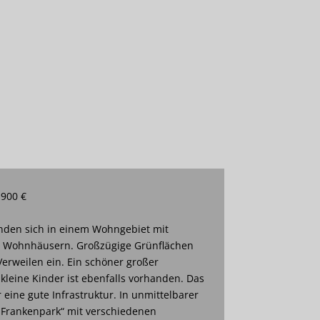
 900 €
den sich in einem Wohngebiet mit
n Wohnhäusern. Großzügige Grünflächen
erweilen ein. Ein schöner großer
 kleine Kinder ist ebenfalls vorhanden. Das
eine gute Infrastruktur. In unmittelbarer
„Frankenpark“ mit verschiedenen