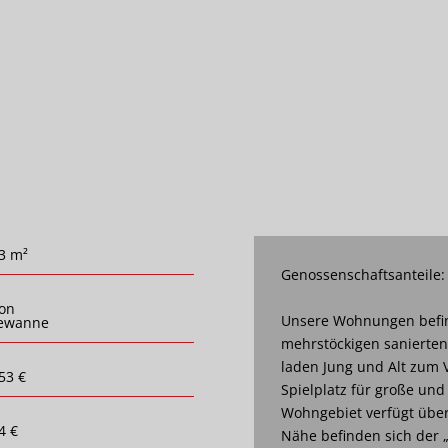
3 m²
Genossenschaftsanteile:
on
Unsere Wohnungen befin
ewanne
mehrstöckigen sanierte
laden Jung und Alt zum V
53 €
Spielplatz für große und
Wohngebiet verfügt über 
4 €
Nähe befinden sich der 