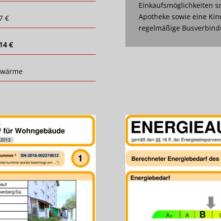
Einkaufsmöglichkeiten so
Apotheke sowie eine Kin
7 €
regelmäßige Busverbindu
14 €
nwärme