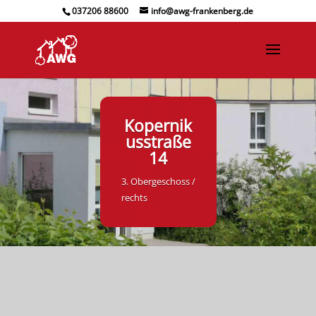
037206 88600
info@awg-frankenberg.de
Kopernik
usstraße
14
3. Obergeschoss /
rechts