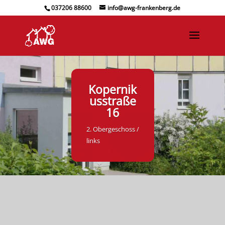
037206 88600
info@awg-frankenberg.de
Kopernik
usstraße
16
2. Obergeschoss /
links