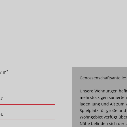
7 m²
Genossenschaftsanteile:
Unsere Wohnungen befin
mehrstöckigen sanierte
 €
laden Jung und Alt zum V
Spielplatz für große und
 €
Wohngebiet verfügt über 
Nähe befinden sich der 