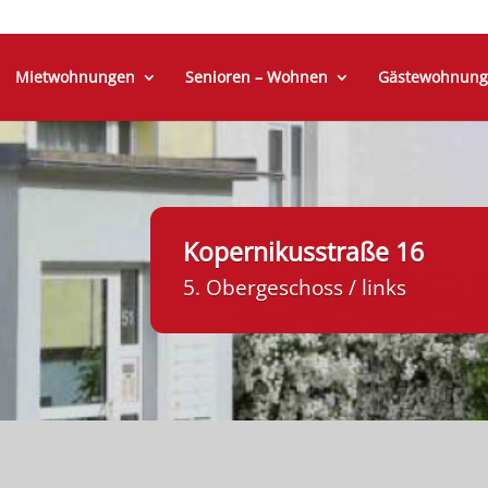
Mietwohnungen
Senioren – Wohnen
Gästewohnung
Kopernikusstraße 16
5. Obergeschoss / links