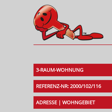
3-RAUM-WOHNUNG
REFERENZ-NR: 2000/102/116
ADRESSE | WOHNGEBIET