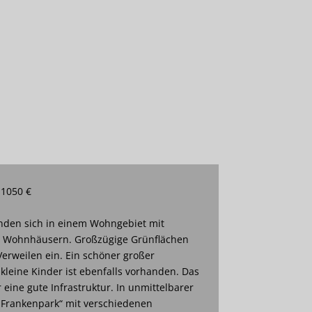
 1050 €
den sich in einem Wohngebiet mit
n Wohnhäusern. Großzügige Grünflächen
erweilen ein. Ein schöner großer
 kleine Kinder ist ebenfalls vorhanden. Das
eine gute Infrastruktur. In unmittelbarer
„Frankenpark“ mit verschiedenen