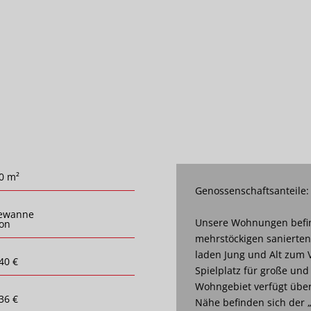
0 m²
Genossenschaftsanteile:
ewanne
Unsere Wohnungen befin
on
mehrstöckigen sanierte
laden Jung und Alt zum V
40 €
Spielplatz für große und
Wohngebiet verfügt über 
36 €
Nähe befinden sich der 