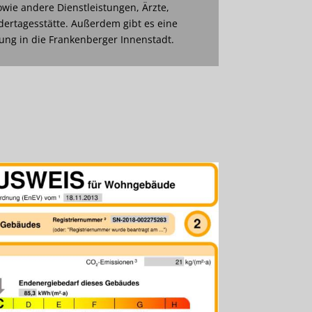
wie andere Dienstleistungen, Ärzte,
dertagesstätte. Außerdem gibt es eine
ng in die Frankenberger Innenstadt.