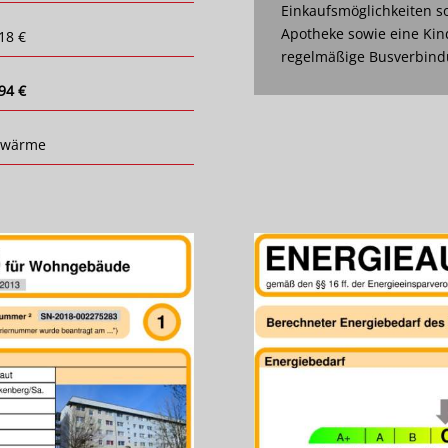
Einkaufsmöglichkeiten so
Apotheke sowie eine Kin
18 €
regelmäßige Busverbindu
94 €
nwärme