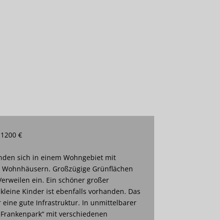
 1200 €
den sich in einem Wohngebiet mit
n Wohnhäusern. Großzügige Grünflächen
erweilen ein. Ein schöner großer
 kleine Kinder ist ebenfalls vorhanden. Das
eine gute Infrastruktur. In unmittelbarer
„Frankenpark“ mit verschiedenen