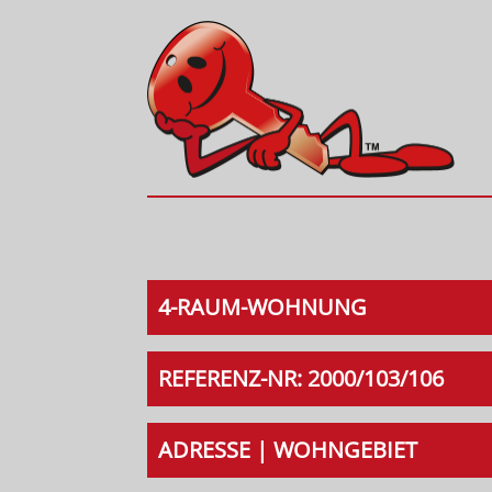
4-RAUM-WOHNUNG
REFERENZ-NR: 2000/103/106
ADRESSE | WOHNGEBIET