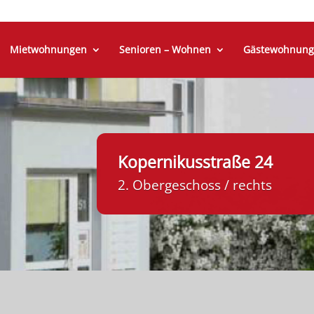
Mietwohnungen
Senioren – Wohnen
Gästewohnung
Kopernikusstraße 24
2. Obergeschoss / rechts