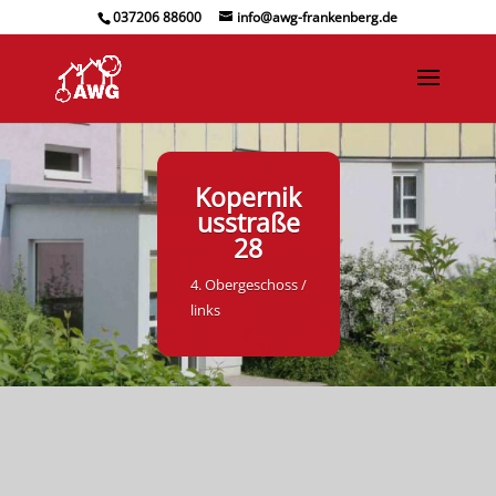
037206 88600
info@awg-frankenberg.de
Kopernik
usstraße
28
4. Obergeschoss /
links