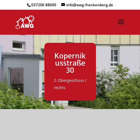
037206 88600
info@awg-frankenberg.de
Kopernik
usstraße
30
2. Obergeschoss /
rechts