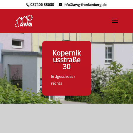
037206 88600
info@awg-frankenberg.de
Kopernik
usstraße
30
Erdgeschoss /
rechts