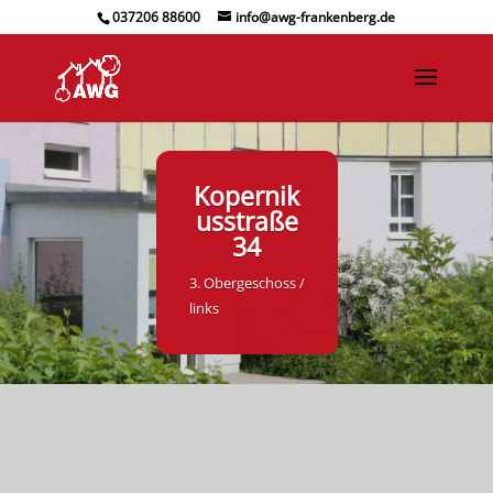
037206 88600
info@awg-frankenberg.de
Kopernik
usstraße
34
3. Obergeschoss /
links