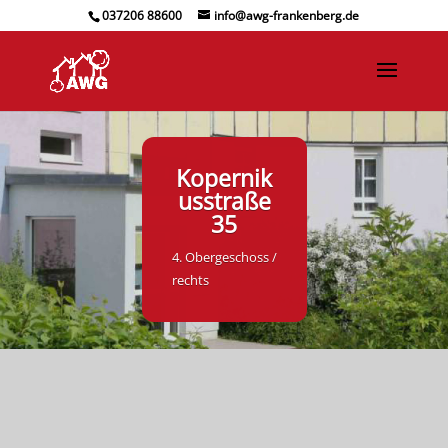
037206 88600
info@awg-frankenberg.de
Kopernik
usstraße
35
4. Obergeschoss /
rechts